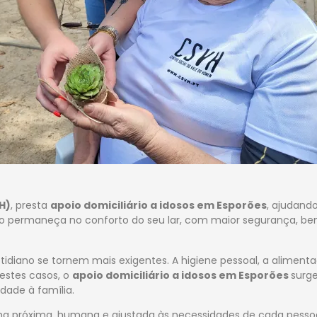
H)
, presta
apoio domiciliário a idosos em Esporões
, ajudand
 permaneça no conforto do seu lar, com maior segurança, bem-e
idiano se tornem mais exigentes. A higiene pessoal, a aliment
estes casos, o
apoio domiciliário a idosos em Esporões
surg
dade à família.
 próxima, humana e ajustada às necessidades de cada pessoa. 