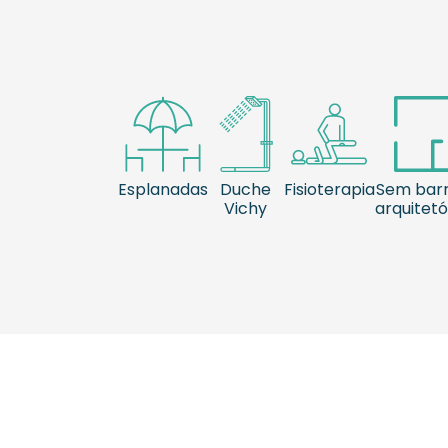
Esplanadas
Duche
Fisioterapia
Sem barr
Vichy
arquitetó