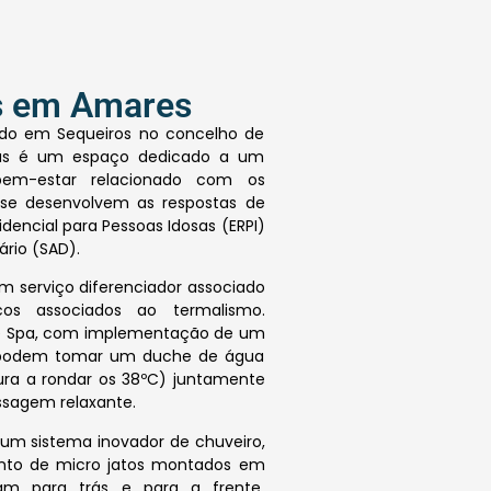
os em Amares
ado em Sequeiros no concelho de
mas é um espaço dedicado a um
bem-estar relacionado com os
 se desenvolvem as respostas de
idencial para Pessoas Idosas (ERPI)
ário (SAD).
m serviço diferenciador associado
cos associados ao termalismo.
de Spa, com implementação de um
s podem tomar um duche de água
ra a rondar os 38ºC) juntamente
sagem relaxante.
um sistema inovador de chuveiro,
nto de micro jatos montados em
am para trás e para a frente,