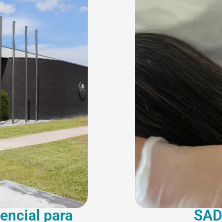
encial para
SAD