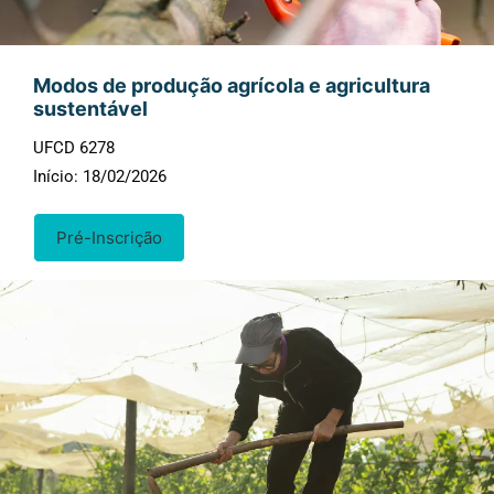
Modos de produção agrícola e agricultura
sustentável
Turismo em espaço rural
UFCD 6278
Início: 18/02/2026
Início: Data a anunciar
Pré-Inscrição
Pré-Inscrição