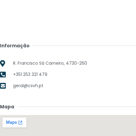
Informação
R. Francisco Sá Carneiro, 4730-260
+351 253 321 479
geral@csvh.pt
Mapa