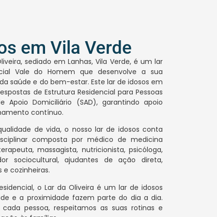
os em Vila Verde
liveira, sediado em Lanhas, Vila Verde, é um lar
ocial Vale do Homem que desenvolve a sua
, da saúde e do bem-estar. Este lar de idosos em
 respostas de Estrutura Residencial para Pessoas
de Apoio Domiciliário (SAD), garantindo apoio
hamento contínuo.
ualidade de vida, o nosso lar de idosos conta
sciplinar composta por médico de medicina
terapeuta, massagista, nutricionista, psicóloga,
dor sociocultural, ajudantes de ação direta,
s e cozinheiras.
idencial, o Lar da Oliveira é um lar de idosos
ade e a proximidade fazem parte do dia a dia.
e cada pessoa, respeitamos as suas rotinas e