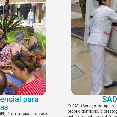
encial para
SAD
sas
O SAD (Serviço de Apoio a
próprio domicílio, a prest
RPI) é uma resposta social
estar pessoal e social: fo