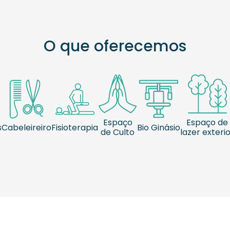
O que oferecemos
Espaço
Espaço de
s
Cabeleireiro
Fisioterapia
Bio Ginásio
de Culto
lazer exteri