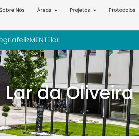
Sobre Nós
Áreas
Projetos
Protocolos
egria
felizMENTElar
Lar da Oliveira