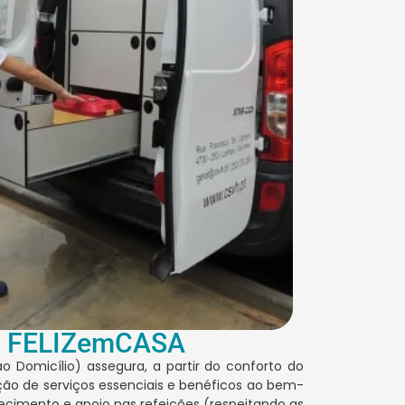
 FELIZemCASA
o Domicílio) assegura, a partir do conforto do
ação de serviços essenciais e benéficos ao bem-
rnecimento e apoio nas refeições (respeitando as