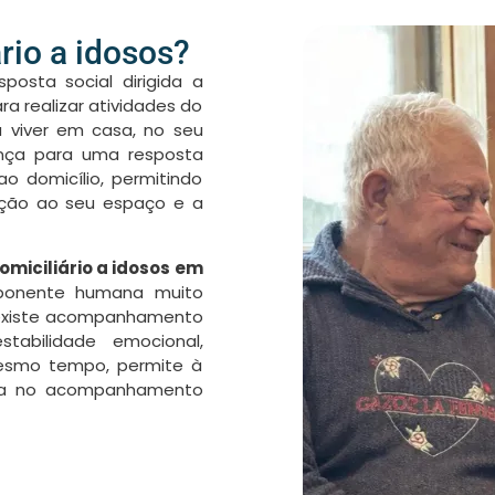
rio a idosos?
osta social dirigida a
a realizar atividades do
 viver em casa, no seu
nça para uma resposta
ao domicílio, permitindo
ação ao seu espaço e a
omiciliário a idosos em
nente humana muito
 existe acompanhamento
tabilidade emocional,
esmo tempo, permite à
nça no acompanhamento