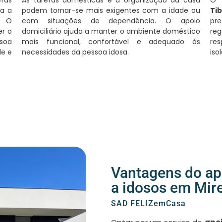
ia a
podem tornar-se mais exigentes com a idade ou
Ti
. O
com situações de dependência. O apoio
pr
r o
domiciliário ajuda a manter o ambiente doméstico
reg
soa
mais funcional, confortável e adequado às
re
de e
necessidades da pessoa idosa.
iso
Vantagens do apo
a idosos em Mir
SAD FELIZemCasa