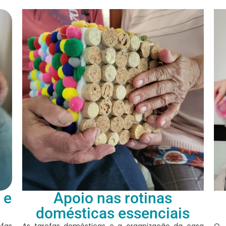
 e
Apoio nas rotinas
domésticas essenciais
efas
As tarefas domésticas e a organização da casa
O