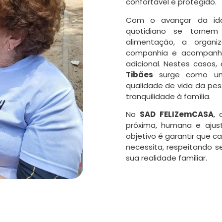
confortável e protegido.
Com o avançar da ida
quotidiano se tornem
alimentação, a organ
companhia e acompanh
adicional. Nestes casos,
Tibães
surge como uma
qualidade de vida da pe
tranquilidade à família.
No
SAD FELIZemCASA
,
próxima, humana e aju
objetivo é garantir que 
necessita, respeitando s
sua realidade familiar.