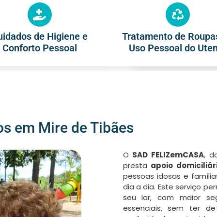
uidados de Higiene e
Tratamento de Roupa
Conforto Pessoal
Uso Pessoal do Ute
os em Mire de Tibães
O
SAD FELIZemCASA
, 
presta
apoio domiciliá
pessoas idosas e famíl
dia a dia. Este serviço 
seu lar, com maior se
essenciais, sem ter d