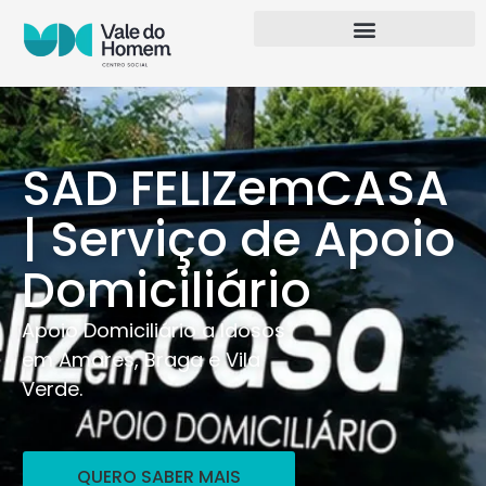
SAD FELIZemCASA
| Serviço de Apoio
Domiciliário
Apoio Domiciliário a Idosos
em Amares, Braga e Vila
Verde.
QUERO SABER MAIS