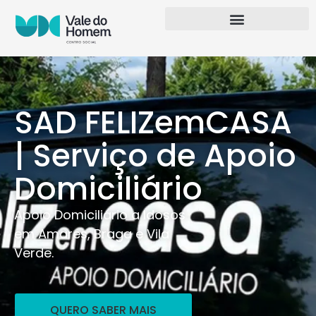
SAD FELIZemCASA
| Serviço de Apoio
Domiciliário
Apoio Domiciliário a Idosos
em Amares, Braga e Vila
Verde.
QUERO SABER MAIS