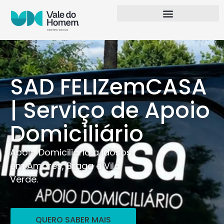
SAD FELIZemCASA
| Serviço de Apoio
Domiciliário
Apoio Domiciliário a Idosos
em Amares, Braga e Vila
Verde.
QUERO SABER MAIS