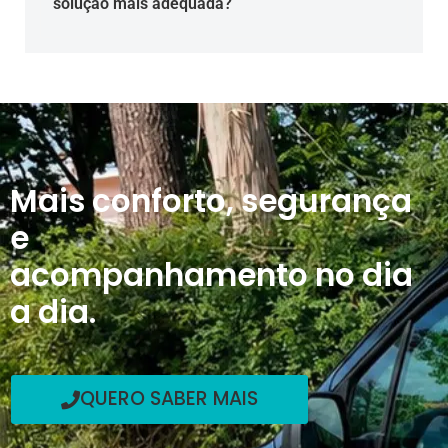
solução mais adequada?
Mais conforto, segurança
e
acompanhamento no dia
a dia.
QUERO SABER MAIS