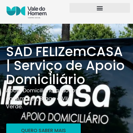
SAD FELIZemCASA
| Serviço de Apoio
Domiciliário
Apoio Domiciliário a Idosos
em Amares, Braga e Vila
Verde.
QUERO SABER MAIS