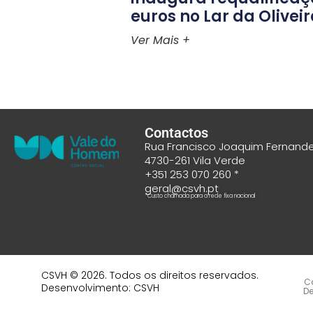
euros no Lar da Olivei
Ver Mais +
Contactos
Rua Francisco Joaquim Fernande
4730-261 Vila Verde
+351
253 070 260
*
geral@csvh.pt
*Custo chamada para a rede fixa nacional
CSVH © 2026. Todos os direitos reservados.
C
Desenvolvimento: CSVH
D