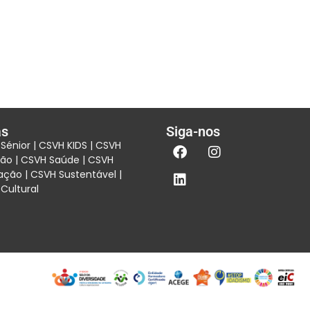
as
Siga-nos
Sénio
r |
CSVH KIDS
|
CSVH
são
|
CSVH Saúde
|
CSVH
ação
|
CSVH Sustentável
|
Cultural