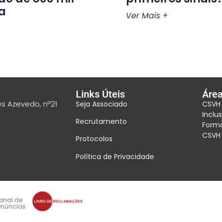
ra
Ver Mais +
Links Úteis
Áre
s Azevedo, nº21
Seja Associado
CSVH 
Inclu
Recrutamento
Form
CSVH 
Protocolos
Política de Privacidade
anal de
enúncias