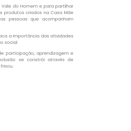
 Vale do Homem e para partilhar
s produtos criados na Casa Mãe
nto das pessoas que acompanham
ca a importância das atividades
o social.
e participação, aprendizagem e
usão se constrói através de
risou.