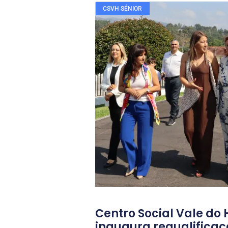
CSVH SÉNIOR
Veja também....
Centro Social Vale d
inaugura requalificaç