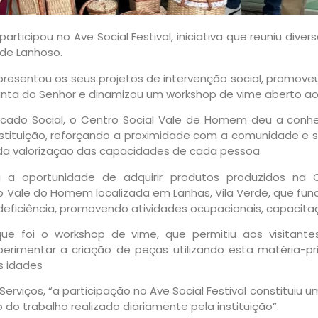
participou no Ave Social Festival, iniciativa que reuniu div
 de Lanhoso.
 apresentou os seus projetos de intervenção social, promo
inta do Senhor e dinamizou um workshop de vime aberto ao p
ercado Social, o Centro Social Vale de Homem deu a conhe
nstituição, reforçando a proximidade com a comunidade e s
e da valorização das capacidades de cada pessoa.
a a oportunidade de adquirir produtos produzidos na
 do Vale do Homem localizada em Lanhas, Vila Verde, que fu
deficiência, promovendo atividades ocupacionais, capacitac
foi o workshop de vime, que permitiu aos visitantes
erimentar a criação de peças utilizando esta matéria-
s idades
Serviços, “a participação no Ave Social Festival constituiu
o trabalho realizado diariamente pela instituição”.