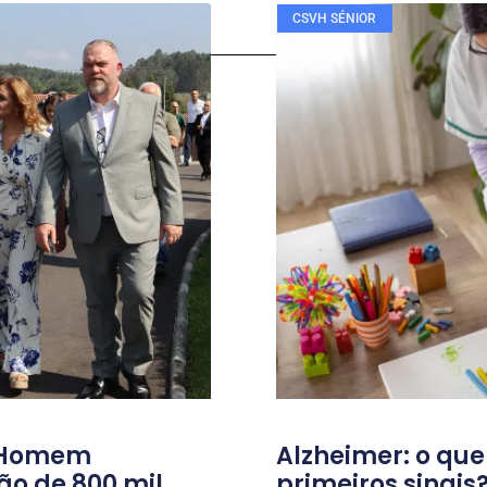
CSVH SÉNIOR
o Homem
Alzheimer: o que
ão de 800 mil
primeiros sinais