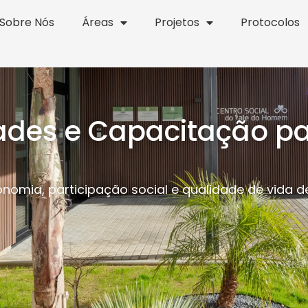
Sobre Nós
Áreas
Projetos
Protocolos
dades e Capacitação pa
omia, participação social e qualidade de vida 