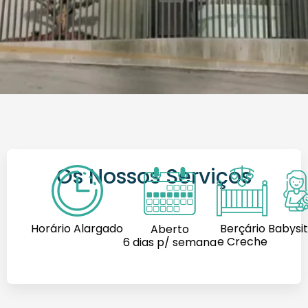
Os Nossos Serviços
Horário Alargado
Berçário
Babysit
Aberto
e Creche
6 dias p/ semana