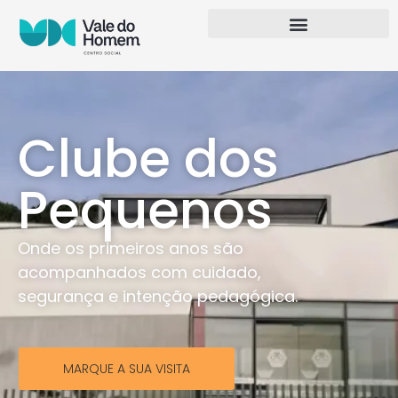
Clube dos
Pequenos
Onde os primeiros anos são
acompanhados com cuidado,
segurança e intenção pedagógica.
MARQUE A SUA VISITA