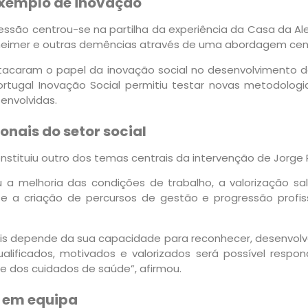
exemplo de inovação
são centrou-se na partilha da experiência da Casa da Aleg
eimer e outras demências através de uma abordagem cen
estacaram o papel da inovação social no desenvolvimento 
Portugal Inovação Social permitiu testar novas metodolog
senvolvidas.
onais do setor social
onstituiu outro dos temas centrais da intervenção de Jorge P
 melhoria das condições de trabalho, a valorização sala
te a criação de percursos de gestão e progressão profiss
ais depende da sua capacidade para reconhecer, desenvolve
ualificados, motivados e valorizados será possível resp
e dos cuidados de saúde”, afirmou.
 em equipa