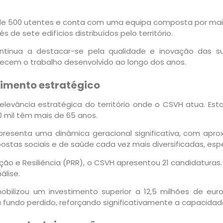
e 500 utentes e conta com uma equipa composta por mais d
 de sete edifícios distribuídos pelo território.
continua a destacar-se pela qualidade e inovação das su
hecem o trabalho desenvolvido ao longo dos anos.
stimento estratégico
relevância estratégica do território onde o CSVH atua. Es
0 mil têm mais de 65 anos.
presenta uma dinâmica geracional significativa, com ap
postas sociais e de saúde cada vez mais diversificadas, esp
ão e Resiliência (PRR), o CSVH apresentou 21 candidaturas
lise.
mobilizou um investimento superior a 12,5 milhões de eur
fundo perdido, reforçando significativamente a capacidad