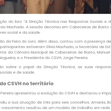
ão do livro “A Direção Técnica nas Respostas Sociais e da
via Machado. A sessão decorreu em Cabeceiras de Basto e re
res social e da saúde.
ção da Feira do Livro. Além disso, contou com a presença de
 participantes estiveram Sílvia Machado, a Secretária de Es
nte da Câmara Municipal de Cabeceiras de Basto, Manuel A
ogueira, e o Presidente do CSVH, Jorge Pereira.
o sobre o papel da Direção Técnica, as suas responsa
ociais e de saúde.
o CSVH no território
 Pereira apresentou a evolução do CSVH e destacou o impacto
diu a sua atuação de três para seis concelhos: Amares, Ba
ste crescimento resultou de um modelo de trabalho em red