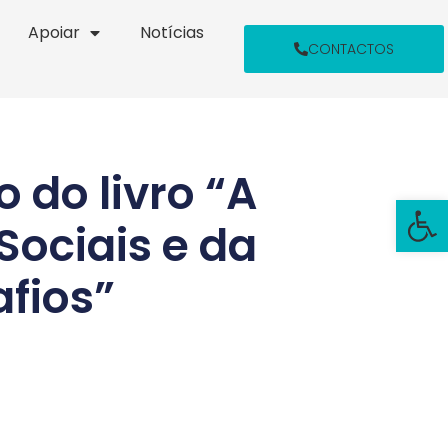
Apoiar
Notícias
CONTACTOS
 do livro “A
Open
Sociais e da
afios”