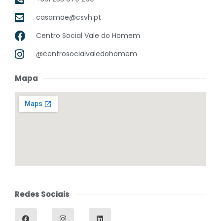
casamãe@csvh.pt
Centro Social Vale do Homem
@centrosocialvaledohomem
Mapa
Redes Sociais