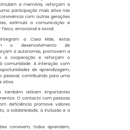
stimulam a memória, reforçam a
uma participação mais ativa nas
A convivência com outras gerações
ões, estimula a comunicação e
físico, emocional e social.
integram a Casa Mãe, estas
ecem o desenvolvimento de
eforçam a autonomia, promovem a
am a cooperação e reforçam o
 à comunidade. A interação com
 oportunidades de aprendizagem,
o pessoal, contribuindo para uma
 ativa.
ns também retiram importantes
mentos. O contacto com pessoas
om deficiência promove valores
o, a solidariedade, a inclusão e a
.
ções convivem, todos aprendem,