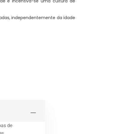
ade e incentiva-se uma cultura de
rizadas, independentemente da idade
oas de
es.