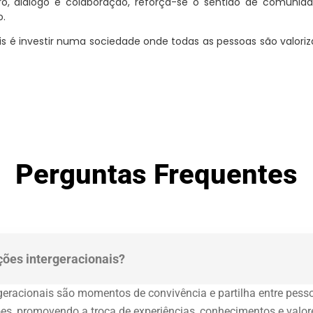
ro, diálogo e colaboração, reforça-se o sentido de comunid
o.
ais é investir numa sociedade onde todas as pessoas são valo
Perguntas Frequentes
ções intergeracionais?
rgeracionais são momentos de convivência e partilha entre pess
ões, promovendo a troca de experiências, conhecimentos e valor