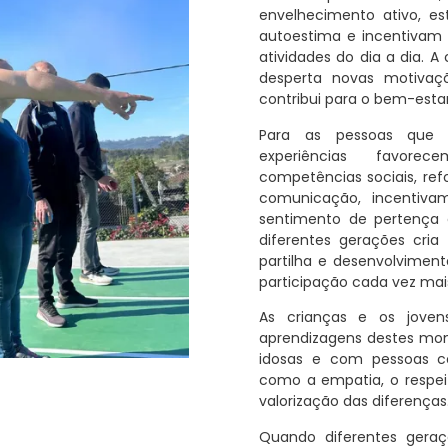
envelhecimento ativo, e
autoestima e incentivam 
atividades do dia a dia. 
desperta novas motivaç
contribui para o bem-estar 
Para as pessoas que 
experiências favor
competências sociais, r
comunicação, incentiv
sentimento de pertença
diferentes gerações cria
partilha e desenvolviment
participação cada vez mais
As crianças e os jove
aprendizagens destes mo
idosas e com pessoas c
como a empatia, o respeit
valorização das diferenças
Quando diferentes gera