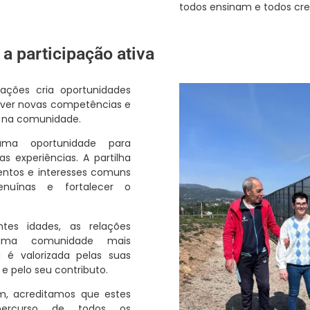
todos ensinam e todos cr
a participação ativa
rações cria oportunidades
olver novas competências e
a na comunidade.
uma oportunidade para
s experiências. A partilha
mentos e interesses comuns
enuínas e fortalecer o
tes idades, as relações
 uma comunidade mais
a é valorizada pelas suas
 e pelo seu contributo.
m, acreditamos que estes
ercurso de todos os