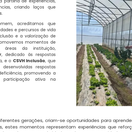
 partilha de experiências,
ncias, criando laços que
s.
omem, acreditamos que
idades e percursos de vida
nclusão e a valorização de
e promovemos momentos de
 áreas da instituição,
r
, dedicado às respostas
sa, e o
CSVH Inclusão
, que
desenvolvidas respostas
 deficiência, promovendo a
participação ativa na
diferentes gerações, criam-se oportunidades para aprender
des, estes momentos representam experiências que refo